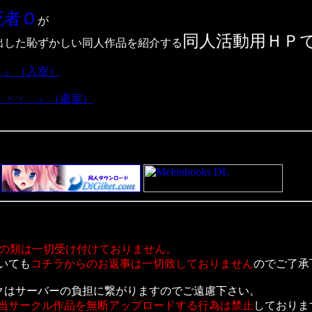
死者Ｏ
が
同人活動用ＨＰ
出した恥ずかしい同人作品を紹介する
 』（入室）
・・・ 』（退室）
の類は一切受け付けておりません。
いても
コチラからのお返事は一切致しておりません
のでご了承
クはサーバーの負担に繋がりますのでご遠慮下さい。
当サークル作品を無断アップロードする行為は禁止
しておりま