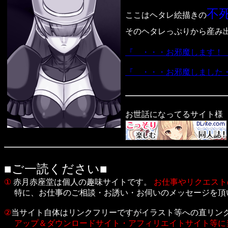
不
ここはヘタレ絵描きの
そのヘタレっぷりから産み
『 ・・・お邪魔します！
『 ・・・お邪魔しました
お世話になってるサイト様
■ご一読ください■
①
赤月赤座堂は個人の趣味サイトです。
お仕事やリクエスト
特に、お仕事のご相談・お誘い・お伺いのメッセージを頂
②
当サイト自体はリンクフリーですがイラスト等への直リン
アップ＆ダウンロードサイト・アフィリエイトサイト等に